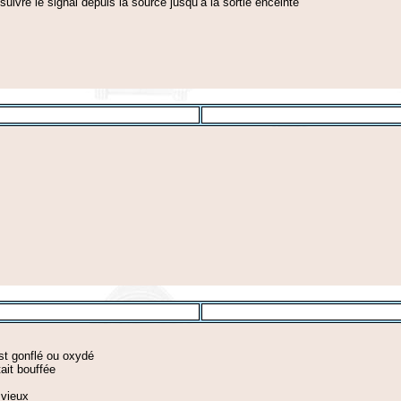
suivre le signal depuis la source jusqu’a la sortie enceinte
est gonflé ou oxydé
ait bouffée
 vieux