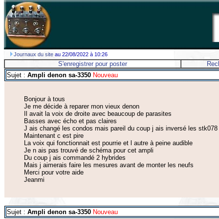
Journaux du site
au 22/08/2022 à 10:26
S'enregistrer pour poster
Rec
Sujet :
Ampli denon sa-3350
Nouveau
Bonjour à tous
Je me décide à reparer mon vieux denon
Il avait la voix de droite avec beaucoup de parasites
Basses avec écho et pas claires
J ais changé les condos mais pareil du coup j ais inversé les stk078
Maintenant c est pire
La voix qui fonctionnait est pourrie et l autre à peine audible
Je n ais pas trouvé de schéma pour cet ampli
Du coup j ais commandé 2 hybrides
Mais j aimerais faire les mesures avant de monter les neufs
Merci pour votre aide
Jeanmi
Sujet :
Ampli denon sa-3350
Nouveau