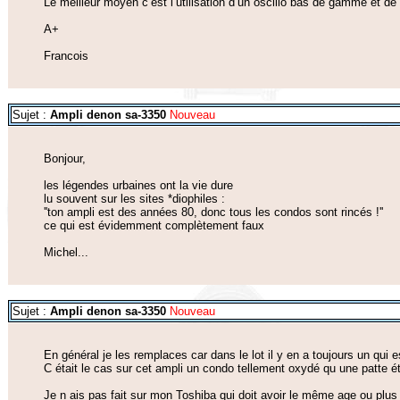
Le meilleur moyen c’est l’utilisation d’un oscillo bas de gamme et de 
A+
Francois
Sujet :
Ampli denon sa-3350
Nouveau
Bonjour,
les légendes urbaines ont la vie dure
lu souvent sur les sites *diophiles :
''ton ampli est des années 80, donc tous les condos sont rincés !''
ce qui est évidemment complètement faux
Michel...
Sujet :
Ampli denon sa-3350
Nouveau
En général je les remplaces car dans le lot il y en a toujours un qui 
C était le cas sur cet ampli un condo tellement oxydé qu une patte ét
Je n ais pas fait sur mon Toshiba qui doit avoir le même age ou plus