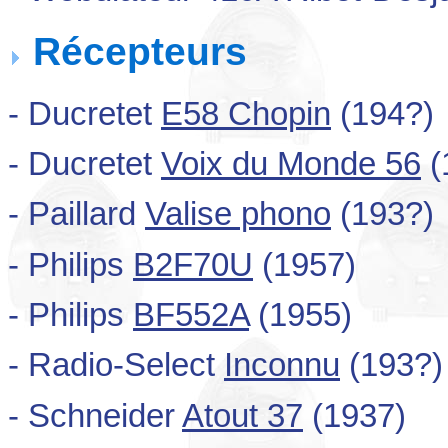
Récepteurs
- Ducretet
E58 Chopin
(194?)
- Ducretet
Voix du Monde 56
(
- Paillard
Valise phono
(193?)
- Philips
B2F70U
(1957)
- Philips
BF552A
(1955)
- Radio-Select
Inconnu
(193?)
- Schneider
Atout 37
(1937)