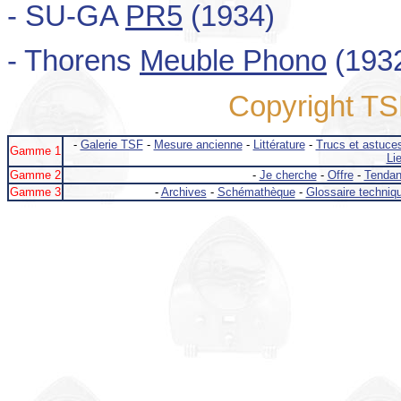
- SU-GA
PR5
(1934)
- Thorens
Meuble Phono
(193
Copyright T
-
Galerie TSF
-
Mesure ancienne
-
Littérature
-
Trucs et astuce
Gamme 1
Lie
Gamme 2
-
Je cherche
-
Offre
-
Tenda
Gamme 3
-
Archives
-
Schémathèque
-
Glossaire techniq