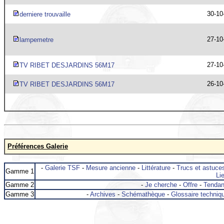
30-10
derniere trouvaille
27-10
lampemetre
27-10
TV RIBET DESJARDINS 56M17
26-10
TV RIBET DESJARDINS 56M17
Préférences Galerie
-
Galerie TSF
-
Mesure ancienne
-
Littérature
-
Trucs et astuce
Gamme 1
Lie
Gamme 2
-
Je cherche
-
Offre
-
Tenda
Gamme 3
-
Archives
-
Schémathèque
-
Glossaire techniq