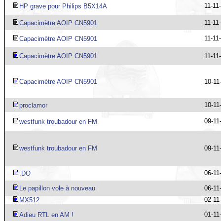
11-11
HP grave pour Philips B5X14A
11-11
Capacimètre AOIP CN5901
11-11
Capacimètre AOIP CN5901
Capacimètre AOIP CN5901
11-11
Capacimètre AOIP CN5901
10-11
10-11
proclamor
09-11
westfunk troubadour en FM
westfunk troubadour en FM
09-11
06-11
.DO
Le papillon vole à nouveau
06-11
02-11
MX512
01-11
Adieu RTL en AM !