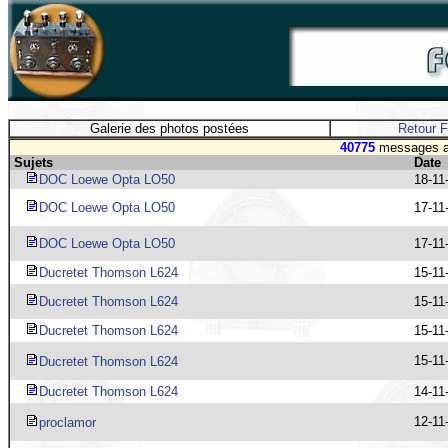
Galerie des photos postées
Retour 
40775
messages av
Sujets
Date
DOC Loewe Opta LO50
18-11
DOC Loewe Opta LO50
17-11
DOC Loewe Opta LO50
17-11
Ducretet Thomson L624
15-11
Ducretet Thomson L624
15-11
Ducretet Thomson L624
15-11
15-11
Ducretet Thomson L624
Ducretet Thomson L624
14-11
12-11
proclamor